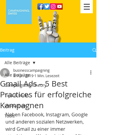
Beitrag
Alle Beiträge
businesscampaigning
Alle Beiträge
8. Apr. 2019
1 Min. Lesezeit
Gmail Ads – 5 Best
Campaigning Theory
Practices für erfolgreiche
Tips & tricks
Kampagnen
Innovation
Neben Facebook, Instagram, Google 
Tools
und anderen sozialen Netzwerken, 
wird Gmail zu einer immer 