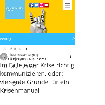
Beitrag
Alle Beiträge
businesscampaigning
Alle Beiträge
8. Apr. 2019
2 Min. Lesezeit
Im Falle einer Krise richtig
Campaigning Theory
kommunizieren, oder:
Tips & tricks
vier gute Gründe für ein
Innovation
Krisenmanual
Tools