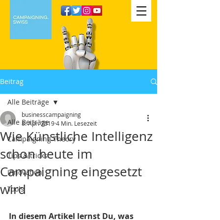
Beitrag
Alle Beiträge
businesscampaigning
Alle Beiträge
8. Apr. 2019
4 Min. Lesezeit
Wie Künstliche Intelligenz
Campaigning Theory
schon heute im
Tips & tricks
Campaigning eingesetzt
Innovation
wird
Tools
In diesem Artikel lernst Du, was 