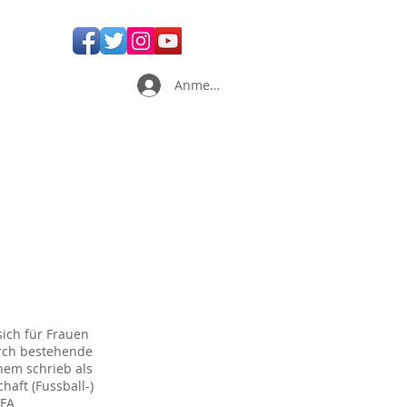
Anmelden
ich für Frauen
durch bestehende
hem schrieb als
haft (Fussball-)
IFA