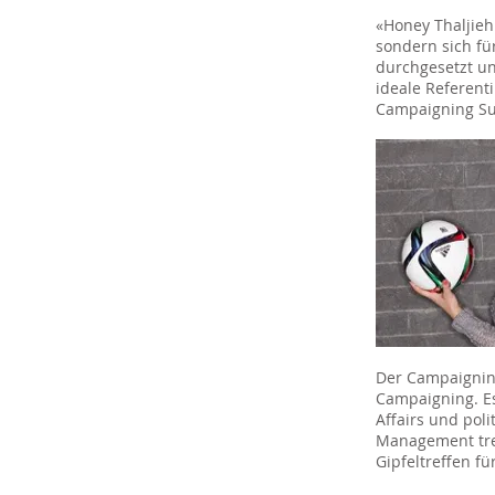
«Honey Thaljieh 
sondern sich fü
durchgesetzt un
ideale Referent
Campaigning Su
Der Campaigning
Campaigning. Es
Affairs und pol
Management tref
Gipfeltreffen f