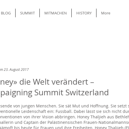
BLOG
SUMMIT
MITMACHEN
HISTORY
More
om 23. August 2017
ney» die Welt verändert –
aigning Summit Switzerland
sende von jungen Menschen. Sie sät Mut und Hoffnung. Sie setzt s
entionelle Leidenschaft ein: Fussball. Dabei lässt sie sich nicht 
ventionen von ihrer Vision abbringen. Honey Thaljieh aus Bethle
sballerin und Captain der Palästinensischen Frauen-Nationalmannsc
kämpft bis heute für Frauen und ihre Freiheiten. Honey Thaljieh (F