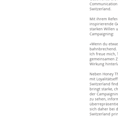
Communication 
Switzerland.
Mit ihrem Refer
inspirierende G
starken Willen 
Campaigning:
«Wenn du etwas 
bahnbrechend. D
Ich freue mich, 
gemeinsamen Zie
Wirkung hinter
Neben Honey Tha
mit Loyalitäts
Switzerland fin
bringt starke, 
der Campaignin
zu sehen, infor
überrepräsenti
sich daher bei
Switzerland pri