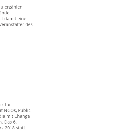
zu erzählen,
tände
st damit eine
Veranstalter des
iz für
it NGOs, Public
dia mit Change
. Das 6.
z 2018 statt.