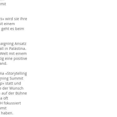
mmit
s» wird sie ihre
it einem
 geht es beim
paigning Ansatz
l in Palästina.
r Welt mit einem
g eine positive
and.
a «Storytelling
igning Summit
p» statt und
re der Wunsch
n auf der Bühne
a oft
H fokussiert
mmit
t haben.