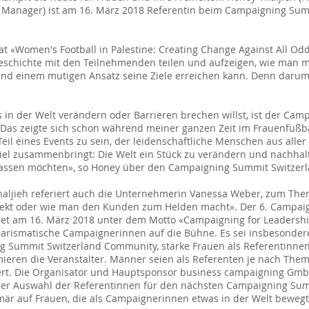
Manager) ist am 16. März 2018 Referentin beim Campaigning Su
at «Women's Football in Palestine: Creating Change Against All Odd
eschichte mit den Teilnehmenden teilen und aufzeigen, wie man m
und einem mutigen Ansatz seine Ziele erreichen kann. Denn darum
in der Welt verändern oder Barrieren brechen willst, ist der Cam
as zeigte sich schon während meiner ganzen Zeit im Frauenfußbal
Teil eines Events zu sein, der leidenschaftliche Menschen aus alle
l zusammenbringt: Die Welt ein Stück zu verändern und nachhalti
lassen möchten», so Honey über den Campaigning Summit Switzerl
ljieh referiert auch die Unternehmerin Vanessa Weber, zum Them
effekt oder wie man den Kunden zum Helden macht». Der 6. Campa
det am 16. März 2018 unter dem Motto «Campaigning for Leadershi
charismatische Campaignerinnen auf die Bühne. Es sei insbesonde
g Summit Switzerland Community, starke Frauen als Referentinne
mieren die Veranstalter. Männer seien als Referenten je nach Them
ert. Die Organisator und Hauptsponsor business campaigning Gmb
 der Auswahl der Referentinnen für den nächsten Campaigning Su
mär auf Frauen, die als Campaignerinnen etwas in der Welt beweg