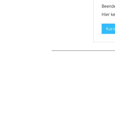
Beend
Hier
Hier ke
keine
Tickets
Kurs