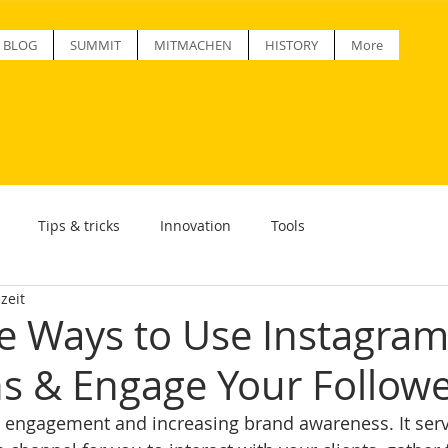
BLOG
SUMMIT
MITMACHEN
HISTORY
More
Tips & tricks
Innovation
Tools
zeit
ve Ways to Use Instagra
s & Engage Your Follow
r engagement and increasing brand awareness. It serv