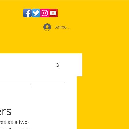
Anmelden
m
ers
es as a two-