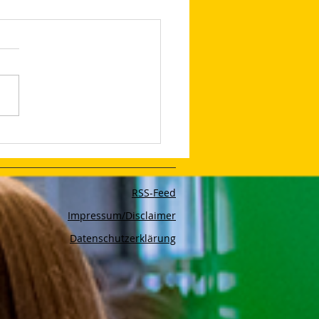
d Safety With Google
rtising
RSS-Feed
Impressum/Disclaimer
Datenschutzerklärung