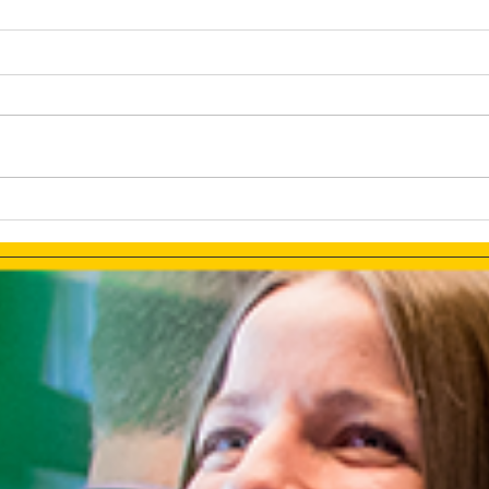
The Tesla Brand Selection or
Bran
Using The Full PR Potential
Adve