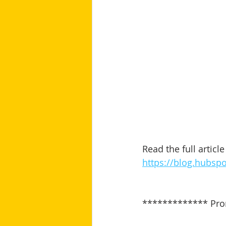
Read the full article
https://blog.hubsp
************* Pro