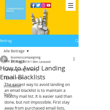
Beitrag
Alle Beiträge
businesscampaigning
Alle Beiträge
27. Aug. 2019
1 Min. Lesezeit
How to Avoid Landing
Campaigning Theory
Email Blacklists
Tips & tricks
The easiest way to avoid landing on 
Innovation
an email blacklist is to maintain a 
Tools
healthy mail list. It is easier said than 
done, but not impossible. First stay 
away from purchased email lists, 