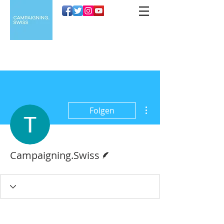
Weitere Optionen
Folgen
Autor
Campaigning.Swiss