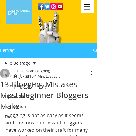
Beitrag
Alle Beiträge
businesscampaigning
Alle Beiträge
31. Juli 2019
1 Min. Lesezeit
13 Blogging Mistakes
Campaigning Theory
Most Beginner Bloggers
Tips & tricks
Make
Innovation
Blogging is not as easy as it seems, 
Tools
and the most successful bloggers 
have worked on their craft for many 