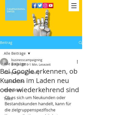
Beitrag
Alle Beiträge
businesscampaigning
Alle Beiträge
8. Apr. 2019
1 Min. Lesezeit
Bei Google erkennen, ob
Campaigning Theory
Kunden im Laden neu
Tips & tricks
oder wiederkehrend sind
Innovation
Ob es sich um Neukunden oder 
Tools
Bestandskunden handelt, kann für 
die zielgruppenspezifische 