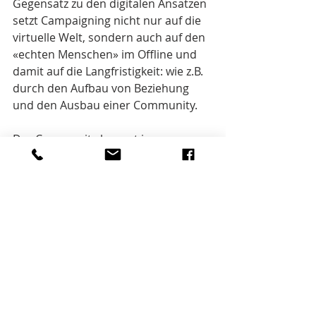
Gegensatz zu den digitalen Ansätzen 
setzt Campaigning nicht nur auf die 
virtuelle Welt, sondern auch auf den 
«echten Menschen» im Offline und 
damit auf die Langfristigkeit: wie z.B. 
durch den Aufbau von Beziehung 
und den Ausbau einer Community.
Der Community kommt im 
Campaigning Ansatz eine besondere 
Relevanz zu. Indem Verbündete, 
echte Fans und Botschafter für die 
Unternehmung gefunden und 
mobilisiert werden, ist der erste 
Stein langfristiger Beziehung gelegt. 
Und wie zuvor angedeutet, werden 
diese in der heutigen Gesellschaft 
immer mehr zur Rarität und 
gewinnen an Bedeutung (mehr denn 