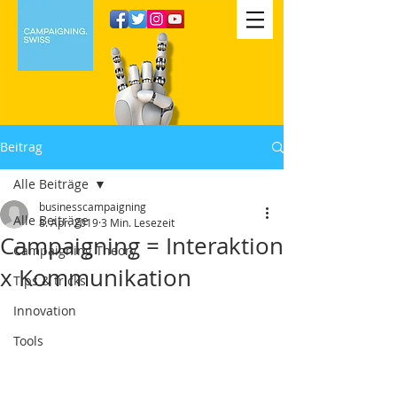
Beitrag
Alle Beiträge
businesscampaigning
Alle Beiträge
8. Apr. 2019
3 Min. Lesezeit
Campaigning = Interaktion
Campaigning Theory
x Kommunikation
Tips & tricks
Innovation
Tools