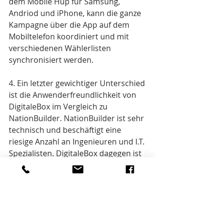
dem Mobile Hup für Samsung, 
Andriod und iPhone, kann die ganze 
Kampagne über die App auf dem 
Mobiltelefon koordiniert und mit 
verschiedenen Wählerlisten 
synchronisiert werden.
4. Ein letzter gewichtiger Unterschied 
ist die Anwenderfreundlichkeit von 
DigitaleBox im Vergleich zu 
NationBuilder. NationBuilder ist sehr 
technisch und beschäftigt eine 
riesige Anzahl an Ingenieuren und I.T. 
Spezialisten. DigitaleBox dagegen ist 
als Kommunikationstool viel 
einfacher und weniger komplex und 
dadurch auch über die App 
verfügbar.