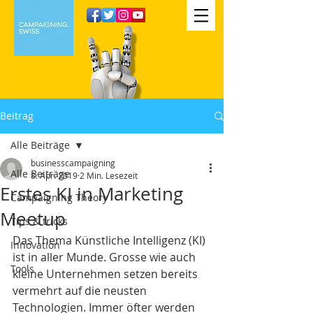
Beitrag
Alle Beiträge
businesscampaigning
Alle Beiträge
8. Apr. 2019
2 Min. Lesezeit
Erstes KI in Marketing
Campaigning Theory
Meetup
Tips & tricks
Das Thema Künstliche Intelligenz (KI) 
Innovation
ist in aller Munde. Grosse wie auch 
Tools
kleine Unternehmen setzen bereits 
vermehrt auf die neusten 
Technologien. Immer öfter werden 