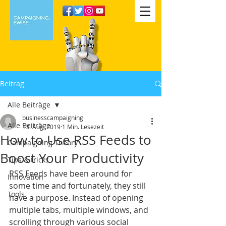
Beitrag
Alle Beiträge
businesscampaigning
Alle Beiträge
13. Aug. 2019
1 Min. Lesezeit
How to Use RSS Feeds to
Campaigning Theory
Boost Your Productivity
Tips & tricks
RSS Feeds have been around for 
Innovation
some time and fortunately, they still 
Tools
have a purpose. Instead of opening 
multiple tabs, multiple windows, and 
scrolling through various social 