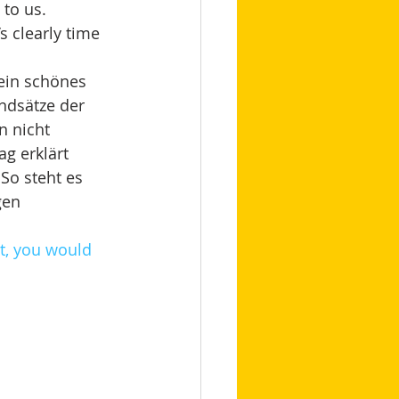
to us. 
’s clearly time 
ein schönes 
ndsätze der 
n nicht 
g erklärt 
So steht es 
gen 
et, you would 