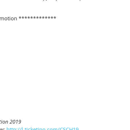
motion *************   
ion 2019 
w: 
http://l.ticketino.com/CSCH19