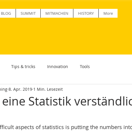
BLOG
SUMMIT
MITMACHEN
HISTORY
More
Tips & tricks
Innovation
Tools
ning
8. Apr. 2019
1 Min. Lesezeit
ine Statistik verständli
ficult aspects of statistics is putting the numbers int