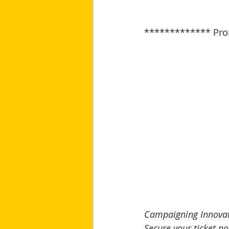
************* Pro
Campaigning Innovat
Secure your ticket no