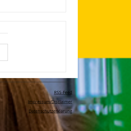
edIn Shares Tips on
to Make Your LinkedIn
and Posts Stand Out
RSS-Feed
Impressum/Disclaimer
Datenschutzerklärung