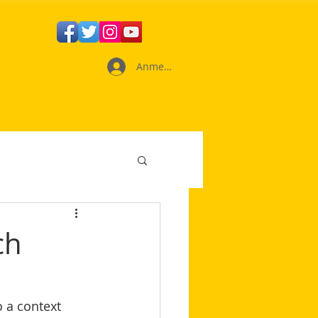
Anmelden
ch
o a context 