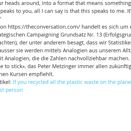
r heads around, into a format that means something 
peaks to you, all I can say is that this speaks to me. It
" 
von https://theconversation.com/ handelt es sich um 
rategischen Campaigning Grundsatz Nr. 13 (Erfolgsgru
ten), der unter anderem besagt, dass wir Statistike
usser sie werden mittels Analogien aus unserem Allta
 Analogien, die die Zahlen nachvollziehbar machen. 
to stick», das Peter Metzinger immer allen zukünfti
nen Kursen empfiehlt. 
ikel: 
If you recycled all the plastic waste on the plan
est person