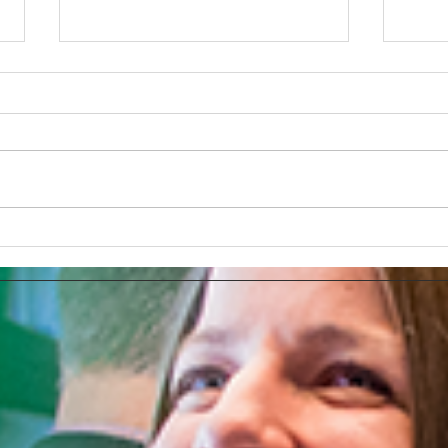
How AI Makes Marketing
Link
Tasks More Productive
How 
Ads 