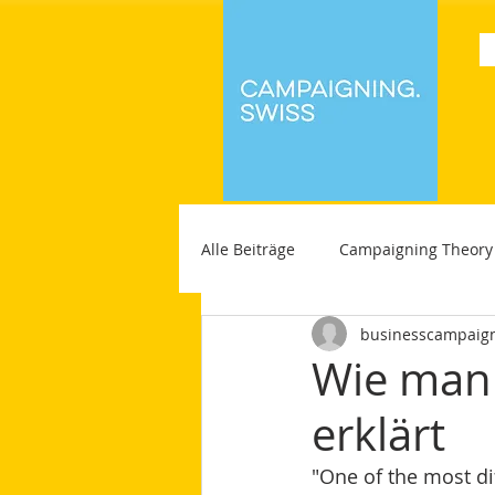
Alle Beiträge
Campaigning Theory
businesscampaig
Wie man e
erklärt
"One of the most dif