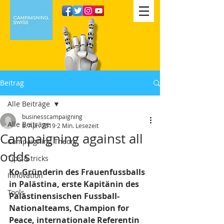
Beitrag
Alle Beiträge
businesscampaigning
Alle Beiträge
8. Apr. 2019
2 Min. Lesezeit
Campaigning against all
Campaigning Theory
odds
Tips & tricks
Ko-Gründerin des Frauenfussballs 
Innovation
in Palästina, erste Kapitänin des 
Tools
Palästinensischen Fussball-
Nationalteams, Champion for 
Peace, internationale Referentin 