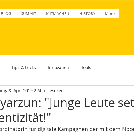
BLOG
SUMMIT
MITMACHEN
HISTORY
More
Tips & tricks
Innovation
Tools
ning
8. Apr. 2019
2 Min. Lesezeit
yarzun: "Junge Leute se
ntizität!"
ordinatorin für digitale Kampagnen der mit dem Nobe