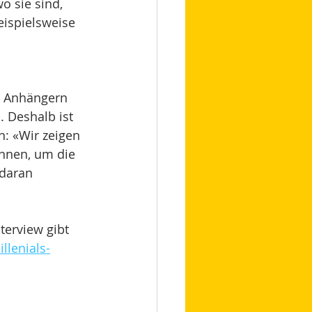
o sie sind, 
eispielsweise 
 Anhängern 
 Deshalb ist 
: «Wir zeigen 
önnen, um die 
 daran 
erview gibt 
llenials-