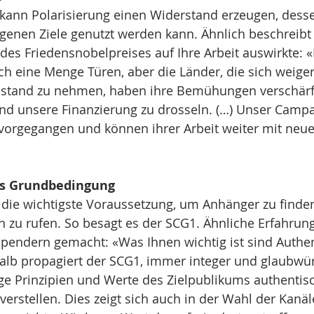
nn Polarisierung einen Widerstand erzeugen, desse
genen Ziele genutzt werden kann. Ähnlich beschreibt
 des Friedensnobelpreises auf Ihre Arbeit auswirkte: 
lich eine Menge Türen, aber die Länder, die sich weige
bstand zu nehmen, haben ihre Bemühungen verschärft
nd unsere Finanzierung zu drosseln. (…) Unser Campa
rvorgegangen und können ihrer Arbeit weiter mit ne
als Grundbedingung
 die wichtigste Voraussetzung, um Anhänger zu finde
 zu rufen. So besagt es der SCG1. Ähnliche Erfahrung
pendern gemacht: «Was Ihnen wichtig ist sind Authent
alb propagiert der SCG1, immer integer und glaubwür
e Prinzipien und Werte des Zielpublikums authentisc
verstellen. Dies zeigt sich auch in der Wahl der Kanäl