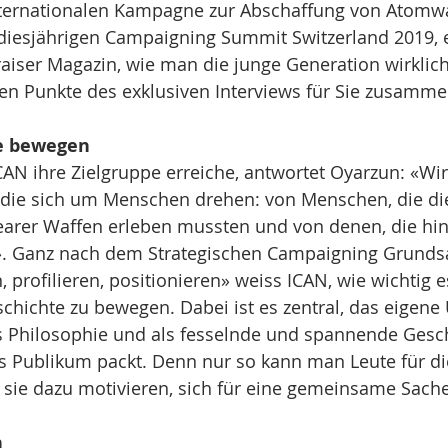
ternationalen Kampagne zur Abschaffung von Atomwa
diesjährigen Campaigning Summit Switzerland 2019, e
iser Magazin, wie man die junge Generation wirklich 
en Punkte des exklusiven Interviews für Sie zusamme
ie bewegen
ICAN ihre Zielgruppe erreiche, antwortet Oyarzun: «Wir
 die sich um Menschen drehen: von Menschen, die di
arer Waffen erleben mussten und von denen, die hint
 Ganz nach dem Strategischen Campaigning Grundsat
, profilieren, positionieren» weiss ICAN, wie wichtig e
chichte zu bewegen. Dabei ist es zentral, das eigen
ls Philosophie und als fesselnde und spannende Gesc
as Publikum packt. Denn nur so kann man Leute für di
sie dazu motivieren, sich für eine gemeinsame Sache
n