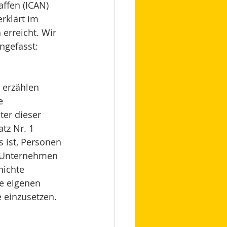
ffen (ICAN) 
rklärt im 
erreicht. Wir 
ngefasst: 
 erzählen 
e 
er dieser 
z Nr. 1 
s ist, Personen 
e Unternehmen 
hichte 
e eigenen 
 einzusetzen. 