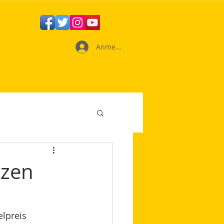
Anmelden
tzen
lpreis 