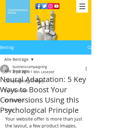
Beitrag
Alle Beiträge
businesscampaigning
Alle Beiträge
3. Juli 2019
1 Min. Lesezeit
Neural Adaptation: 5 Key
Campaigning Theory
Ways to Boost Your
Tips & tricks
Conversions Using this
Innovation
Psychological Principle
Tools
Your website offer is more than just 
the layout, a few product images, 