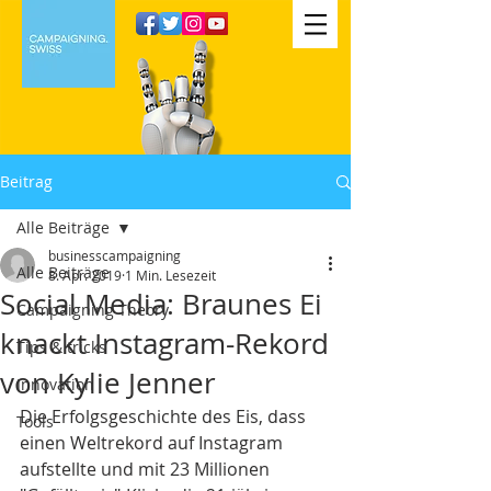
Beitrag
Alle Beiträge
businesscampaigning
Alle Beiträge
8. Apr. 2019
1 Min. Lesezeit
Social Media: Braunes Ei
Campaigning Theory
knackt Instagram-Rekord
Tips & tricks
von Kylie Jenner
Innovation
Die Erfolgsgeschichte des Eis, dass 
Tools
einen Weltrekord auf Instagram 
aufstellte und mit 23 Millionen 